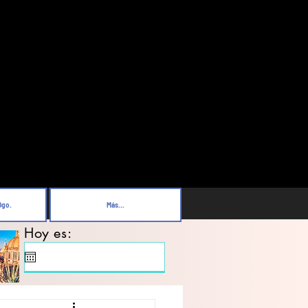
Dgo.
Más...
Hoy es: