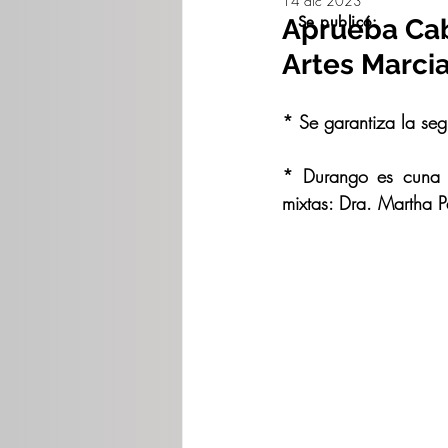
14 dic 2023
Se publicó:
Aprueba Cab
Artes Marcia
* Se garantiza la seg
* Durango es cuna d
mixtas: Dra. Martha P