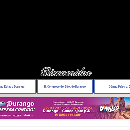
Bienvenidos
rno Estado Durango
H. Congreso del Edo. de Durango
Gómez Palacio, 