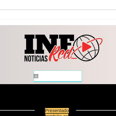
Gob del Edo invita a
Brin
quienes buscan una
aten
oportunidad laboral a
una 
consultar las 143 vacantes
Cere
Cer
Presentado