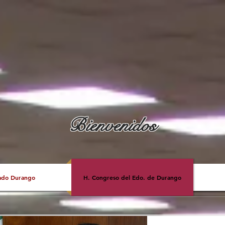
Bienvenidos
ado Durango
H. Congreso del Edo. de Durango