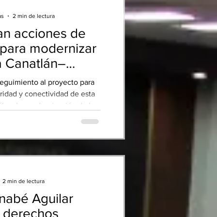
as
2 min de lectura
an acciones de
para modernizar
a Canatlán–
deal
eguimiento al proyecto para
ridad y conectividad de esta
ález. La modernización de la
tlán–Nuevo Ideal representa
ra fortalecer la seguridad, la
las oportunidades de las
egión, afirmó la diputada
ez Olguín al respaldar las
sadas por el gobernador
2 min de lectura
s Villarreal para hacer
nabé Aguilar
royecto. “Los Diputados en
mos r
r derechos