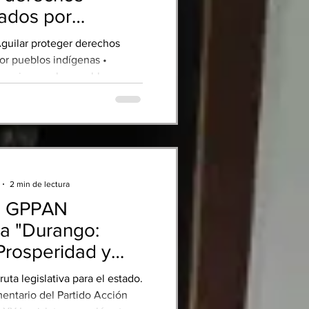
ados por
indígenas
guilar proteger derechos
or pueblos indígenas •
romiso con los pueblos
as y mexicaneros de Durango.
de la consulta a más de 16 mil
l país, incluida Durango,
a propuesta de Ley General de
s Pueblos Indígenas y
 el diputado Bernabé Aguilar
2 min de lectura
onunció por proteger los
a GPPAN
stados a lo largo de los años
ier retroceso e
ia "Durango:
 Prosperidad y
uta legislativa para el estado.
entario del Partido Acción