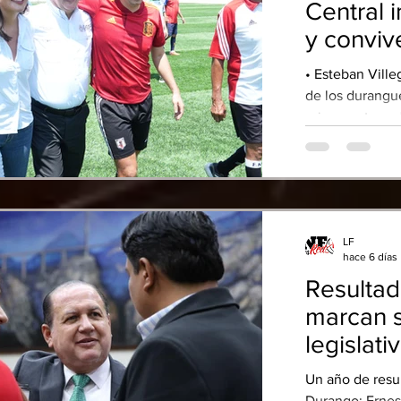
económica y un
Central 
y convive
Ernesto 
• Esteban Ville
de los durangu
primera etapa d
representa una
fortalece la con
bases para el de
aseguró el pres
Gobierno y Coor
LF
Alanís Herrera.
hace 6 días
del nuevo estad
Resultad
de fútbol con 
ent
marcan 
legislati
Un año de resu
Durango: Ernesto Alanís E