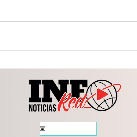
Busca Congreso fortalecer
La Vi
protección animal
form
Dura