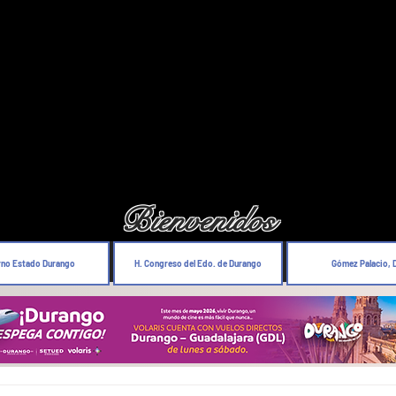
Bienvenidos
rno Estado Durango
H. Congreso del Edo. de Durango
Gómez Palacio, 