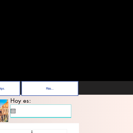
Dgo.
Más...
Hoy es: