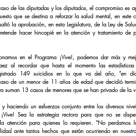
caso de las diputadas y los diputados, el compromiso es 
upuesto que se destina a reforzar la salud mental, en este 
altó la aprobación, en esta Legislatura, de la Ley de Salu
etende hacer hincapié en la atención y tratamiento de p
ionamos en el Programa ¡Vive!, podemos dar más y mejor
vaez al recordar que hasta el momento las estadísticas
strado 149 suicidios en lo que va del año, “en días
caso de un menor de 11 años de edad que decidió termin
 ya suman 13 casos de menores que se han privado de la v
 y haciendo un esfuerzos conjunto entre los diversos nive
Vive! Sea la estrategia rectora para que no se dispers
la atención para quienes lo requieren. “No perdamos l
ilidad ante tantos hechos que están ocurriendo en nuestr