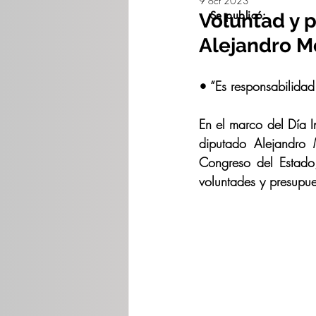
9 oct 2023
Se publicó:
Voluntad y 
Alejandro M
• “Es responsabilidad
En el marco del Día I
diputado Alejandro 
Congreso del Estado,
voluntades y presupue