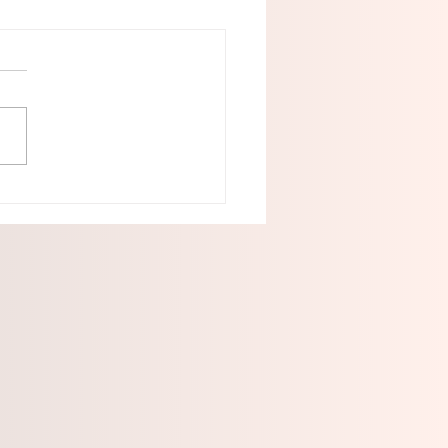
llista, una feria que
a parte del corazón de
ngo: Noel Fernández