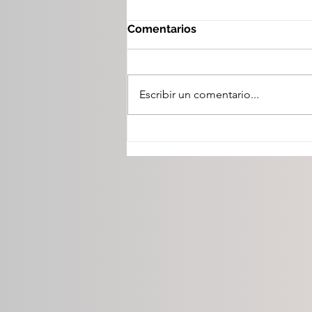
Comentarios
Escribir un comentario...
Presenta GPPAN estrategia
"Durango: Familia,
Prosperidad y Futuro".