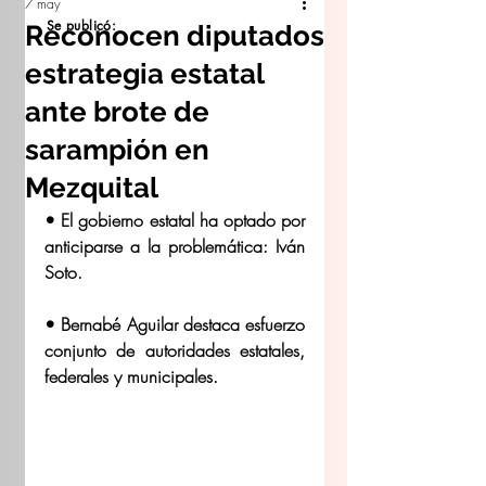
7 may
Se publicó:
Reconocen diputados
estrategia estatal
ante brote de
sarampión en
Mezquital
• El gobierno estatal ha optado por 
anticiparse a la problemática: Iván 
Soto. 
• Bernabé Aguilar destaca esfuerzo 
conjunto de autoridades estatales, 
federales y municipales. 