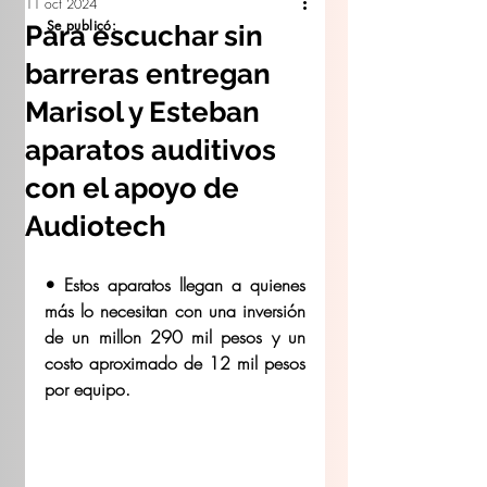
11 oct 2024
Se publicó:
Para escuchar sin
barreras entregan
Marisol y Esteban
aparatos auditivos
con el apoyo de
Audiotech
• Estos aparatos llegan a quienes 
más lo necesitan con una inversión 
de un millon 290 mil pesos y un 
costo aproximado de 12 mil pesos 
por equipo.