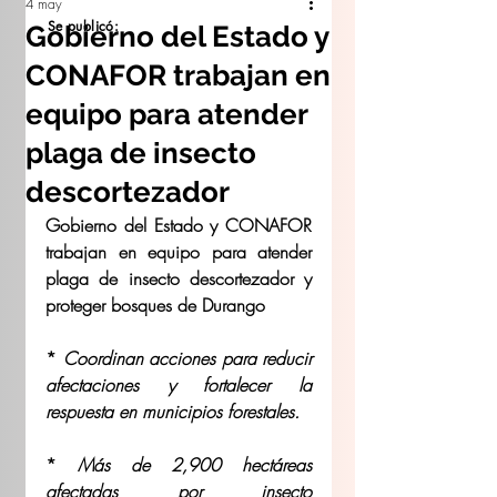
4 may
Se publicó:
Gobierno del Estado y
CONAFOR trabajan en
equipo para atender
plaga de insecto
descortezador
Gobierno del Estado y CONAFOR 
trabajan en equipo para atender 
plaga de insecto descortezador y 
proteger bosques de Durango
* 
Coordinan acciones para reducir 
afectaciones y fortalecer la 
respuesta en municipios forestales.
* 
Más de 2,900 hectáreas 
afectadas por insecto 