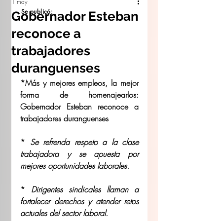
1 may
Se publicó:
Gobernador Esteban
reconoce a
trabajadores
duranguenses
*Más y mejores empleos, la mejor 
forma de homenajearlos: 
Gobernador Esteban reconoce a 
trabajadores duranguenses
* 
Se refrenda respeto a la clase 
trabajadora y se apuesta por 
mejores oportunidades laborales.
* 
Dirigentes sindicales llaman a 
fortalecer derechos y atender retos 
actuales del sector laboral.