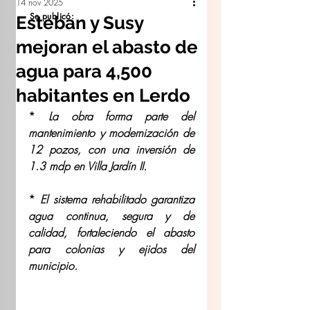
14 nov 2025
Se publicó:
Esteban y Susy
mejoran el abasto de
agua para 4,500
habitantes en Lerdo
* 
La obra forma parte del 
mantenimiento y modernización de 
12 pozos, con una inversión de 
1.3 mdp en Villa Jardín II.
* 
El sistema rehabilitado garantiza 
agua continua, segura y de 
calidad, fortaleciendo el abasto 
para colonias y ejidos del 
municipio.