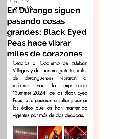
31 ago 2024
Se publicó:
En Durango siguen
pasando cosas
grandes; Black Eyed
Peas hace vibrar
miles de corazones
Gracias al Gobierno de Esteban 
Villegas y de manera gratuita, miles 
de duranguenses vibraron al 
máximo con la experiencia 
“Summer 2024” de los Black Eyed 
Peas, que pusieron a saltar y cantar 
los éxitos que los han mantenido 
vigentes por más de dos décadas.