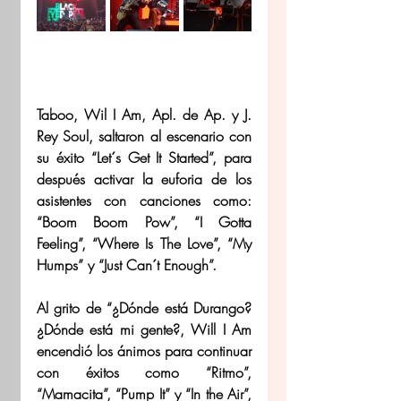
Taboo, Wil I Am, Apl. de Ap. y J. 
Rey Soul, saltaron al escenario con 
su éxito “Let´s Get It Started”, para 
después activar la euforia de los 
asistentes con canciones como: 
“Boom Boom Pow”, “I Gotta 
Feeling”, “Where Is The Love”, “My 
Humps” y “Just Can´t Enough”.
Al grito de “¿Dónde está Durango? 
¿Dónde está mi gente?, Will I Am 
encendió los ánimos para continuar 
con éxitos como “Ritmo”, 
“Mamacita”, “Pump It” y “In the Air”, 