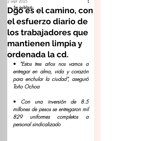
2 sept 2025
Se publicó:
Dgo es el camino, con
el esfuerzo diario de
los trabajadores que
mantienen limpia y
ordenada la cd.
• 
“Estos tres años nos vamos a 
entregar en alma, vida y corazón 
para enchular la ciudad”, aseguró 
Toño Ochoa
• 
Con una inversión de 8.5 
millones de pesos se entregaron mil 
829 uniformes completos a 
personal sindicalizado