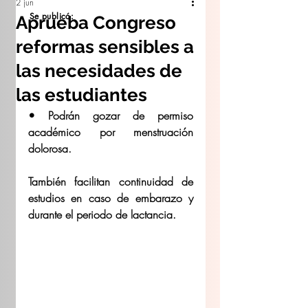
2 jun
Se publicó:
Aprueba Congreso
reformas sensibles a
las necesidades de
las estudiantes
• Podrán gozar de permiso 
académico por menstruación 
dolorosa. 
También facilitan continuidad de 
estudios en caso de embarazo y 
durante el periodo de lactancia. 