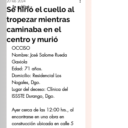
20 feb 2024
Se publicó:
Se hirió el cuello al
tropezar mientras
caminaba en el
centro y murió
OCCISO
Nombre: José Salome Rueda 
Gaxiola 
Edad: 71 años.
Domicilio: Residencial Los 
Nogales, Dgo.
Lugar del deceso: Clínica del 
ISSSTE Durango, Dgo.
Ayer cerca de las 12:00 hrs., al 
encontrarse en una obra en 
construcción ubicada en calle 5 