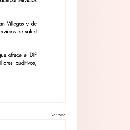
cercar servicios 
 Villegas y de 
rvicios de salud 
ue ofrece el DIF 
ares auditivos, 
Ver todo