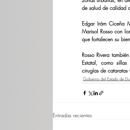
zonas urbanas, en ate
de salud de calidad 
Edgar Irám Ciceña M
Marisol Rosso con los 
que fortalecen su bien
Rosso Rivera también 
Estatal, como sillas
cirugías de cataratas 
Gobierno del Estado de D
Entradas recientes