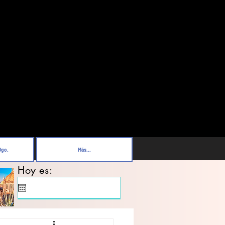
Dgo.
Más...
Hoy es: