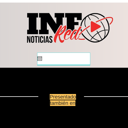
quienes buscan una
Vill
oportunidad laboral a
las 
consultar las 143 vacantes
Presentado
también en