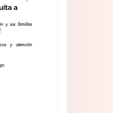
uita a
 y sus familias 
C
cos y atención 
go.