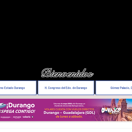
Bienvenidos
rno Estado Durango
H. Congreso del Edo. de Durango
Gómez Palacio, 