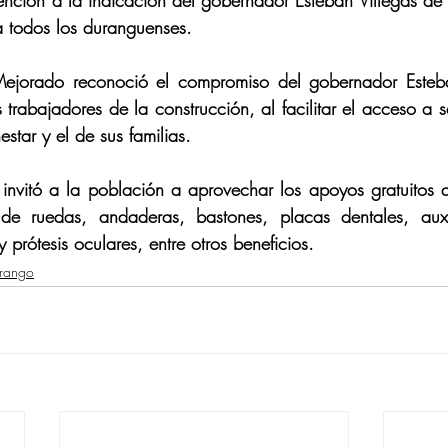
nción a la indicación del gobernador Esteban Villegas de a
a todos los duranguenses.
ejorado reconoció el compromiso del gobernador Esteban
trabajadores de la construcción, al facilitar el acceso a se
estar y el de sus familias.
invitó a la población a aprovechar los apoyos gratuitos q
 de ruedas, andaderas, bastones, placas dentales, auxili
y prótesis oculares, entre otros beneficios.
urango