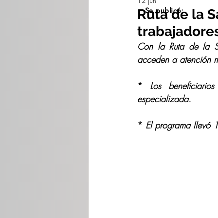
12 jun
Se publicó:
Ruta de la S
trabajadores
Con la Ruta de la S
acceden a atención m
* 
Los beneficiario
especializada.
* 
El programa llevó 1