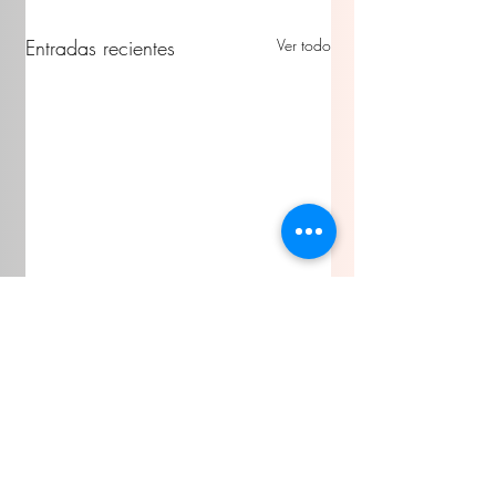
Entradas recientes
Ver todo
Comentarios
En La Villista 2026
Toño Ochoa