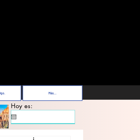
Dgo.
Más...
Hoy es: