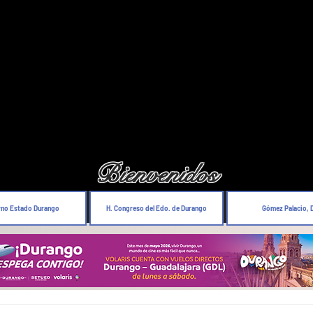
Bienvenidos
rno Estado Durango
H. Congreso del Edo. de Durango
Gómez Palacio, 