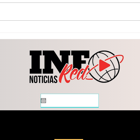
Busca Congreso fortalecer
La Vi
protección animal
form
Dura