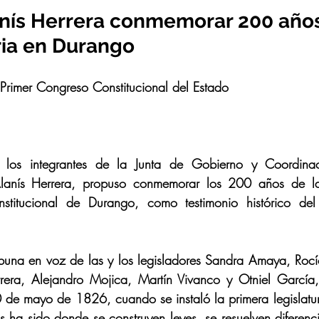
nís Herrera conmemorar 200 años
ia en Durango
Primer Congreso Constitucional del Estado 
os integrantes de la Junta de Gobierno y Coordinació
Alanís Herrera, propuso conmemorar los 200 años de la 
stitucional de Durango, como testimonio histórico del 
ibuna en voz de las y los legisladores Sandra Amaya, Roc
era, Alejandro Mojica, Martín Vivanco y Otniel García, 
 de mayo de 1826, cuando se instaló la primera legislatur
s ha sido donde se construyen leyes, se resuelven diferenci