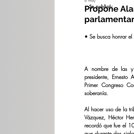
8 may
Se publicó:
Propone Ala
parlamentar
• Se busca honrar el 
A nombre de las y l
presidente, Ernesto 
Primer Congreso Con
soberanía. 
Al hacer uso de la tr
Vázquez, Héctor Herr
recordó que fue el 10
que durante dos siglo