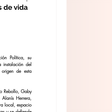
 de vida
n Política, su 
instalación del 
origen de esta 
ío Rebollo, Gaby 
Alanís Herrera, 
a local, espacio 
as y se defiende 