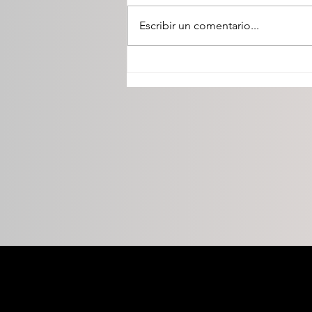
Escribir un comentario...
Presenta GPPAN estrategia
"Durango: Familia,
Prosperidad y Futuro".