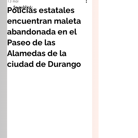
13 mar
Se publicó:
Policías estatales
encuentran maleta
abandonada en el
Paseo de las
Alamedas de la
ciudad de Durango