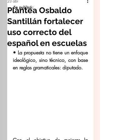
23 abr
Se publicó:
Plantea Osbaldo
Santillán fortalecer
uso correcto del
español en escuelas
• La propuesta no tiene un enfoque 
ideológico, sino técnico, con base 
en reglas gramaticales: diputado. 
Con el objetivo de mejorar la 