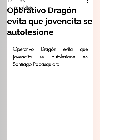
12 jun 2025
Se publicó:
Operativo Dragón
evita que jovencita se
autolesione
Operativo Dragón evita que 
jovencita se autolesione en 
Santiago Papasquiaro 