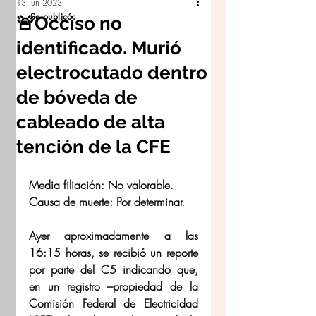
13 jun 2023
Se publicó:
🚨Occiso no
identificado. Murió
electrocutado dentro
de bóveda de
cableado de alta
tención de la CFE
Media filiación: No valorable.
Causa de muerte: Por determinar.
Ayer aproximadamente a las 
16:15 horas, se recibió un reporte 
por parte del C5 indicando que, 
en un registro –propiedad de la 
Comisión Federal de Electricidad 