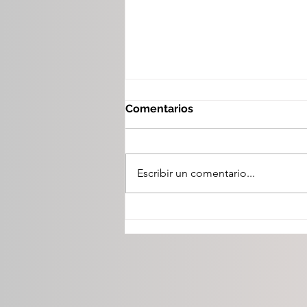
Comentarios
Escribir un comentario...
Esteban anuncia metas de
reforestación en La
Mañanera