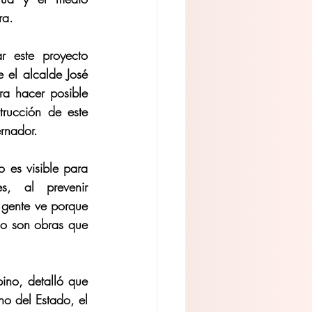
ra.
r este proyecto 
 el alcalde José 
ra hacer posible 
rucción de este 
ernador.
 es visible para 
, al prevenir 
 gente ve porque 
o son obras que 
no, detalló que 
o del Estado, el 