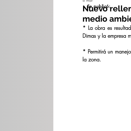
8 mar
Se publicó:
Nuevo rellen
medio ambie
* La obra es resultad
Dimas y la empresa mi
* Permitirá un manejo
la zona.