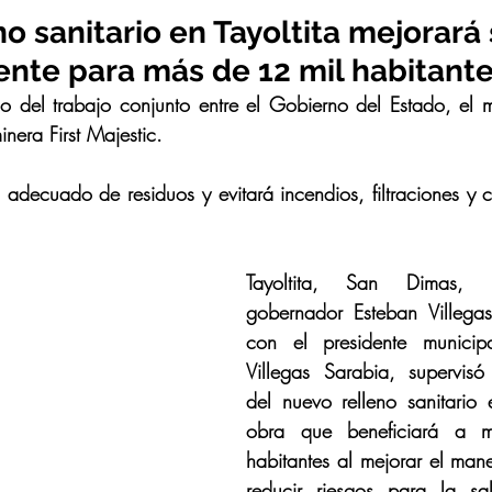
o sanitario en Tayoltita mejorará 
nte para más de 12 mil habitant
o del trabajo conjunto entre el Gobierno del Estado, el 
nera First Majestic. 
 adecuado de residuos y evitará incendios, filtraciones y 
Tayoltita, San Dimas, 
gobernador Esteban Villegas V
con el presidente municipa
Villegas Sarabia, supervisó 
del nuevo relleno sanitario e
obra que beneficiará a 
habitantes al mejorar el mane
reducir riesgos para la sa