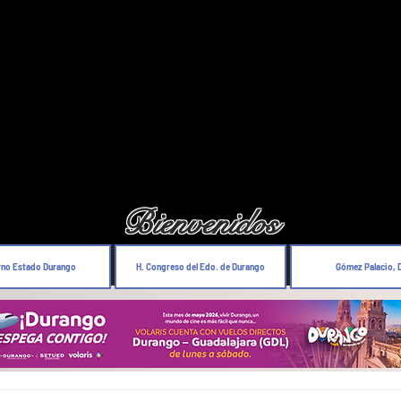
Bienvenidos
rno Estado Durango
H. Congreso del Edo. de Durango
Gómez Palacio, 