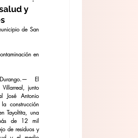
salud y
es
municipio de San 
contaminación en 
Durango.— El 
illarreal, junto 
l José Antonio 
la construcción 
n Tayoltita, una 
más de 12 mil 
jo de residuos y 
lud y el medio 