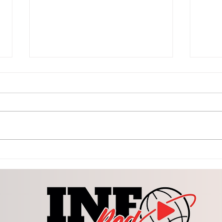
Gob del Edo invita a
Visit
quienes buscan una
Vill
oportunidad laboral a
las 
consultar las 143 vacantes