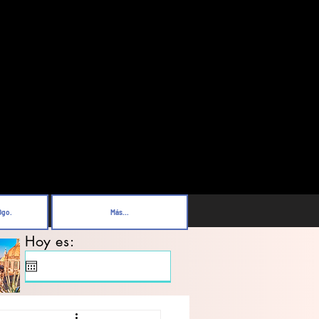
Dgo.
Más...
Hoy es: