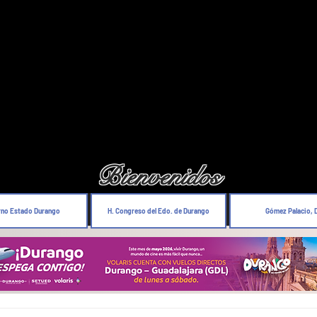
Bienvenidos
rno Estado Durango
H. Congreso del Edo. de Durango
Gómez Palacio, 