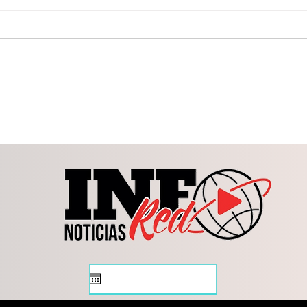
Inician construcción del
Con 
domo en Carlos Real;
prop
Esteban y Susy cumplen
Lerd
compromiso con las
jurí
familias
patr