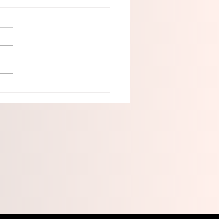
114 títulos de
iedad, más familias de
o tienen certeza
dica sobre su
imonio