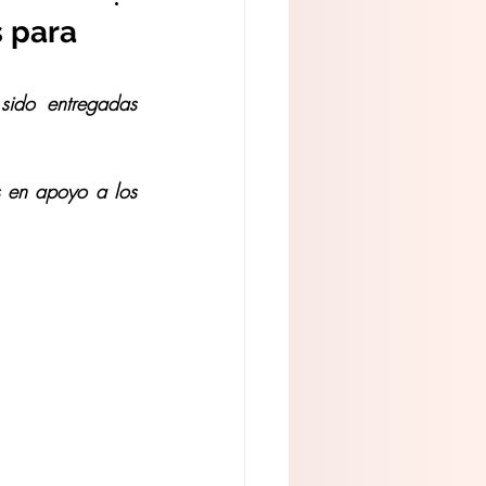
s para
ido entregadas 
s en apoyo a los 