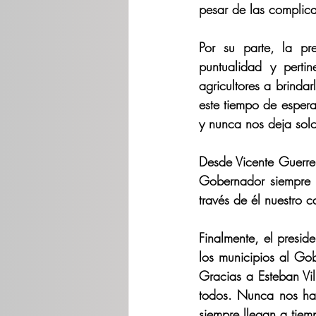
pesar de las complicac
Por su parte, la pr
puntualidad y perti
agricultores a brinda
este tiempo de espera
y nunca nos deja solo
Desde Vicente Guerrer
Gobernador siempre q
través de él nuestro c
Finalmente, el presid
los municipios al Gob
Gracias a Esteban Vi
todos. Nunca nos ha 
siempre llegan a tiem