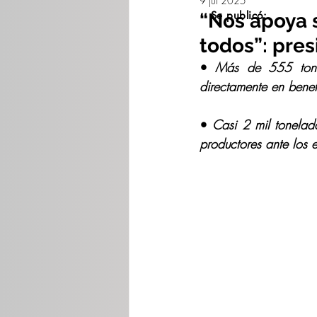
9 jul 2025
Se publicó:
“Nos apoya s
todos”: pre
• 
Más de 555 tonel
directamente en bene
• 
Casi 2 mil tonelad
productores ante los e