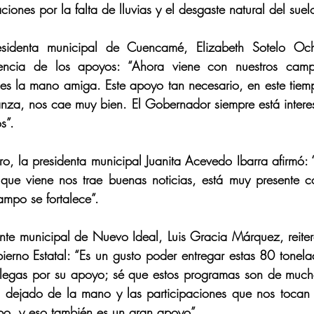
iones por la falta de lluvias y el desgaste natural del suel
esidenta municipal de Cuencamé, Elizabeth Sotelo Och
nencia de los apoyos: “Ahora viene con nuestros campe
rles la mano amiga. Este apoyo tan necesario, en este tiem
nza, nos cae muy bien. El Gobernador siempre está intere
s”.
o, la presidenta municipal Juanita Acevedo Ibarra afirmó:
ue viene nos trae buenas noticias, está muy presente co
ampo se fortalece”.
ente municipal de Nuevo Ideal, Luis Gracia Márquez, reiter
ierno Estatal: “Es un gusto poder entregar estas 80 tonela
llegas por su apoyo; sé que estos programas son de mucho
dejado de la mano y las participaciones que nos tocan a
po, y eso también es un gran apoyo”.