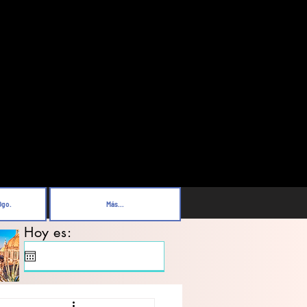
Dgo.
Más...
Hoy es: