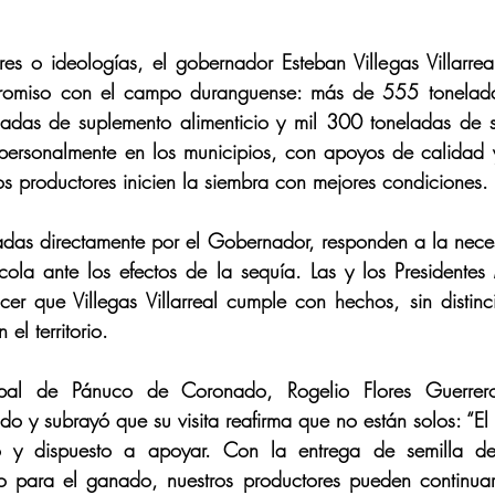
res o ideologías, el gobernador Esteban Villegas Villarre
omiso con el campo duranguense: más de 555 toneladas
neladas de suplemento alimenticio y mil 300 toneladas de 
personalmente en los municipios, con apoyos de calidad 
los productores inicien la siembra con mejores condiciones.
zadas directamente por el Gobernador, responden a la nece
cola ante los efectos de la sequía. Las y los Presidentes
er que Villegas Villarreal cumple con hechos, sin distin
el territorio.
ipal de Pánuco de Coronado, Rogelio Flores Guerrero
o y subrayó que su visita reafirma que no están solos: “El 
to y dispuesto a apoyar. Con la entrega de semilla de 
io para el ganado, nuestros productores pueden continuar