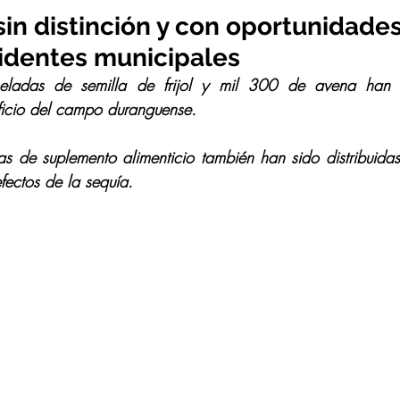
in distinción y con oportunidade
sidentes municipales
adas de semilla de frijol y mil 300 de avena han s
ficio del campo duranguense.
as de suplemento alimenticio también han sido distribuida
fectos de la sequía.