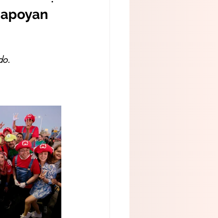
y apoyan
do.