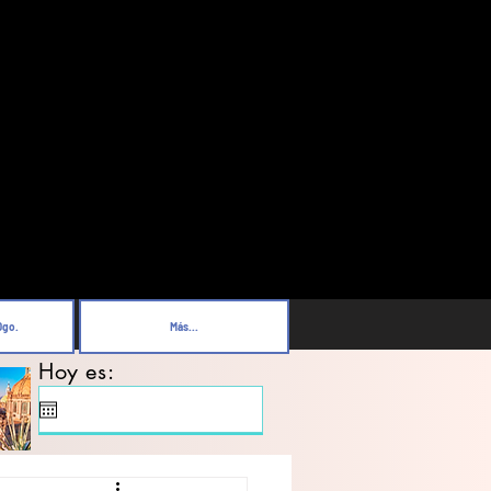
Dgo.
Más...
Hoy es: