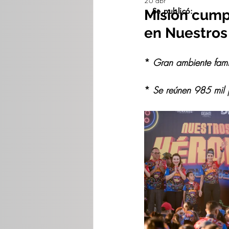
26 abr
Se publicó:
Misión cump
en Nuestros
* 
Gran ambiente famil
* 
Se reúnen 985 mil 