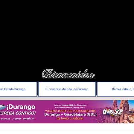
Bienvenidos
rno Estado Durango
H. Congreso del Edo. de Durango
Gómez Palacio, 