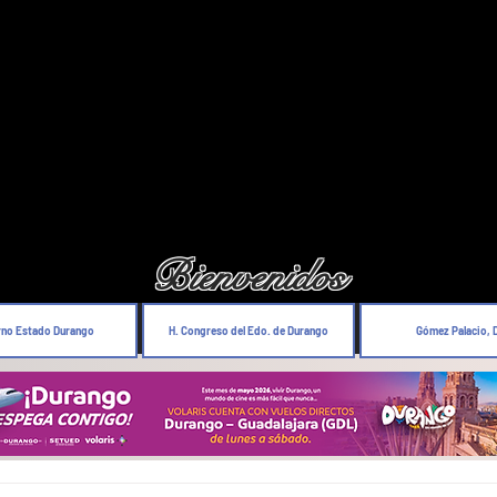
Bienvenidos
rno Estado Durango
H. Congreso del Edo. de Durango
Gómez Palacio, 