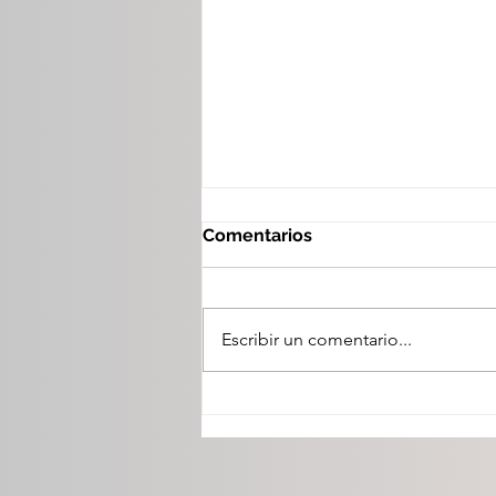
Comentarios
Escribir un comentario...
Duranguense de 22 años
asume la Secretaría
Nacional de Jóvenes del
PVEM