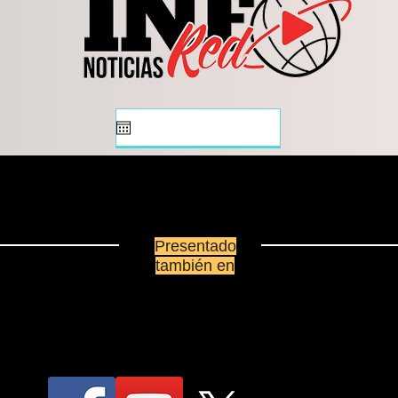
de entrega
Presentado
también en