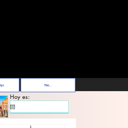
Dgo.
Más...
Hoy es: