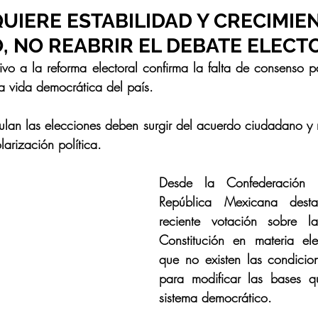
UIERE ESTABILIDAD Y CRECIMIE
 NO REABRIR EL DEBATE ELECT
la vida democrática del país. 
lan las elecciones deben surgir del acuerdo ciudadano y 
arización política. 
Desde la Confederación P
República Mexicana dest
reciente votación sobre l
Constitución en materia elec
que no existen las condicio
para modificar las bases qu
sistema democrático. 