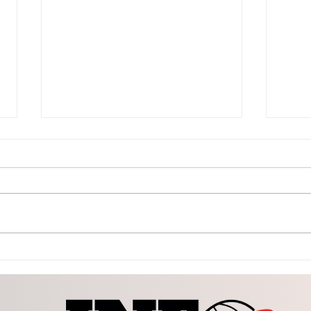
INE regulariza la
EN 
producción de Credencial
EMIT
para Votar y reduce
REC
gradualmente los tiempos
VAC