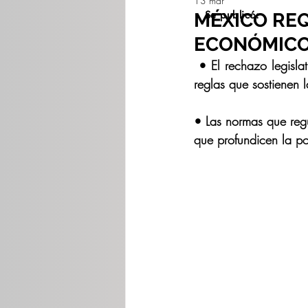
13 mar
Se publicó:
MÉXICO REQ
ECONÓMICO,
 • El rechazo legislativo a la reforma electoral confirma la falta de consenso para modificar las 
reglas que sostienen 
• Las normas que regu
que profundicen la pol