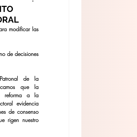
NTO
ORAL
no de decisiones 
atronal de la 
acamos que la 
a reforma a la 
toral evidencia 
nes de consenso 
e rigen nuestro 