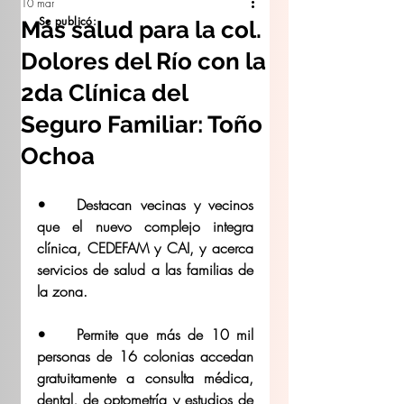
10 mar
Se publicó:
Más salud para la col.
Dolores del Río con la
2da Clínica del
Seguro Familiar: Toño
Ochoa
•	Destacan vecinas y vecinos 
que el nuevo complejo integra 
clínica, CEDEFAM y CAI, y acerca 
servicios de salud a las familias de 
la zona.
•	⁠Permite que más de 10 mil 
personas de 16 colonias accedan 
gratuitamente a consulta médica, 
dental, de optometría y estudios de 