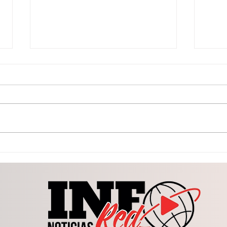
Inician construcción del
Con 
domo en Carlos Real;
prop
Esteban y Susy cumplen
Lerd
compromiso con las
jurí
familias
patr