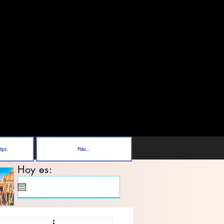
Dgo.
Más...
Hoy es: