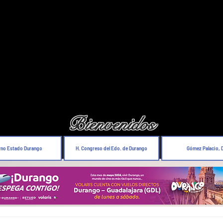
Bienvenidos
rno Estado Durango
H. Congreso del Edo. de Durango
Gómez Palacio, 