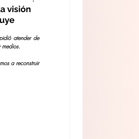
a visión
ruye
idió atender de 
y medios.
os a reconstruir 