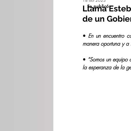
18 oct 2023
Se publicó:
Llama Esteba
de un Gobie
• 
En un encuentro co
manera oportuna y a 
• 
“Somos un equipo c
la esperanza de la ge