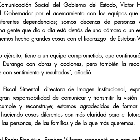
 Comunicación Social del Gobierno del Estado, Víctor 
al Gobernador por el acercamiento con los equipos que 
iferentes dependencias; somos decenas de personas 
a gente que día a día está detrás de una cámara o un escr
hemos hecho grandes cosas con el liderazgo  de Esteban Vi
 ejército, tiene a un equipo comprometido, que continuará 
n Durango con obras y acciones, pero también la recons
 con sentimiento y resultados”, añadió.
Fiscal Simental, directora de Imagen Institucional, expr
 gran responsabilidad de comunicar y transmitir la visión
cumple y reconstruye; estamos agradecidos de formar 
haciendo cosas diferentes con más claridad para el futur
e las personas, de las familias y de lo que más queremos.
 del Poder Ejecutivo, Esteban Villegas reconoció que esta es