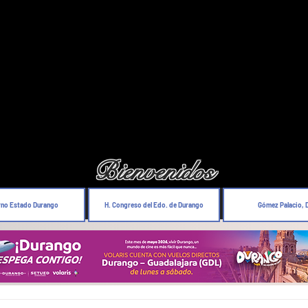
Bienvenidos
rno Estado Durango
H. Congreso del Edo. de Durango
Gómez Palacio, 