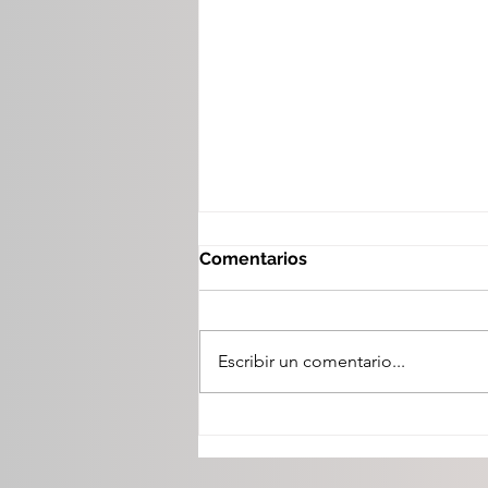
Comentarios
Escribir un comentario...
En La Villista 2026 el
trabajo en equipo da
resultados: Toño Ochoa