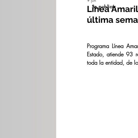
9 jun
Se publicó:
Línea Amaril
última sema
Programa Línea Amari
Estado, atiende 93 r
toda la entidad, de l