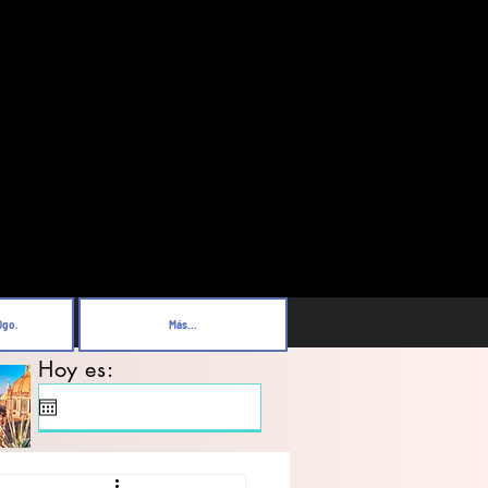
Dgo.
Más...
Hoy es: