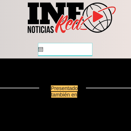
Pres
Presentado
también en