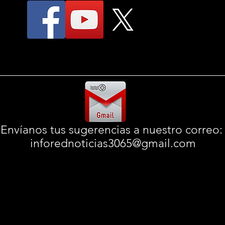
Envíanos tus sugerencias a nuestro correo
inforednoticias3065@gmail.com
© 2025
InfoRedNoticias
informando desde 2016