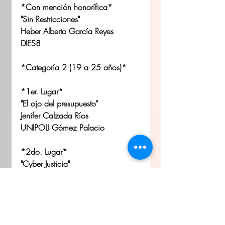
*Con mención honorífica*
"Sin Restricciones"
Heber Alberto García Reyes
DIES8
*Categoría 2 (19 a 25 años)*
*1er. Lugar*
"El ojo del presupuesto"
Jenifer Calzada Ríos
UNIPOLI Gómez Palacio
*2do. Lugar*
"Cyber Justicia"
Marisol Vega de los Reyes
UNIPOLI Gómez Palacio
*3er. Lugar*
"La Villa Endeudada"