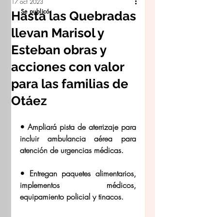
17 oct 2023
Se publicó:
Hasta las Quebradas
llevan Marisol y
Esteban obras y
acciones con valor
para las familias de
Otáez
• Ampliará pista de aterrizaje para 
incluir ambulancia aérea para 
atención de urgencias médicas.
• Entregan paquetes alimentarios, 
implementos médicos, 
equipamiento policial y tinacos.