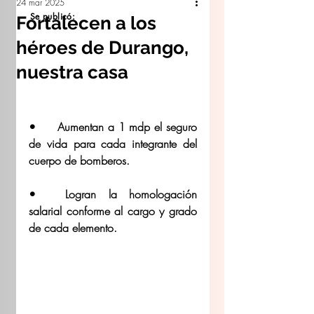
24 mar 2025
Se publicó:
Fortalecen a los
héroes de Durango,
nuestra casa
•	Aumentan a 1 mdp el seguro 
de vida para cada integrante del 
cuerpo de bomberos. 
•	Logran la homologación 
salarial conforme al cargo y grado 
de cada elemento. 