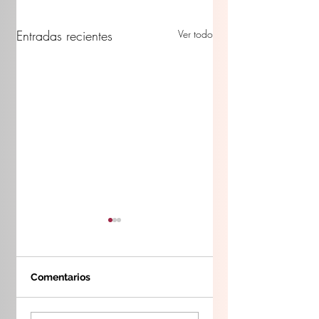
Entradas recientes
Ver todo
Comentarios
Fortalece Toño
Gobierno