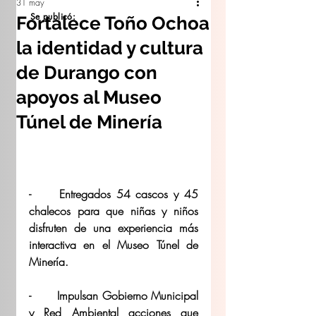
31 may
Se publicó:
Fortalece Toño Ochoa
la identidad y cultura
de Durango con
apoyos al Museo
Túnel de Minería
-	Entregados 54 cascos y 45 
chalecos para que niñas y niños 
disfruten de una experiencia más 
interactiva en el Museo Túnel de 
Minería. 
-	Impulsan Gobierno Municipal 
y Red Ambiental acciones que 