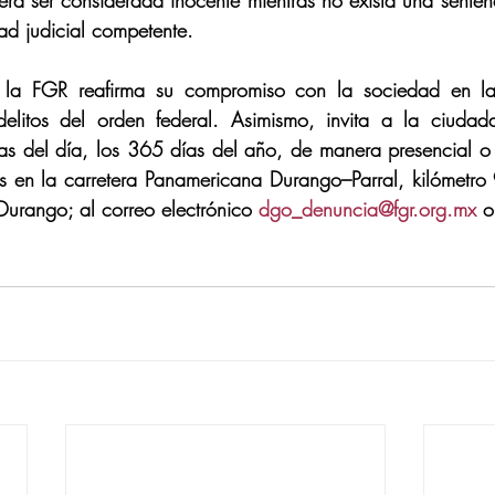
á ser considerada inocente mientras no exista una senten
dad judicial competente.
 la FGR reafirma su compromiso con la sociedad en la i
elitos del orden federal. Asimismo, invita a la ciudada
as del día, los 365 días del año, de manera presencial o 
s en la carretera Panamericana Durango–Parral, kilómetro
urango; al correo electrónico 
dgo_denuncia@fgr.org.mx
 o