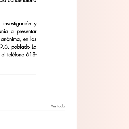
cia condenatoria 
nvestigación y 
nía a presentar 
anónima, en las 
 9.6, poblado La 
 al teléfono 618-
Ver todo