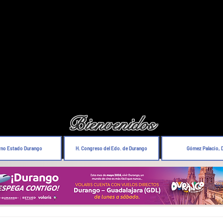
Bienvenidos
rno Estado Durango
H. Congreso del Edo. de Durango
Gómez Palacio, 