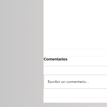
Comentarios
Escribir un comentario...
Vinculan a proceso a cuatro
presuntos responsables de
narcomenudeo