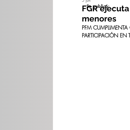
5 jun
Se publicó:
FGR ejecuta
menores
PFM CUMPLIMENTA 
PARTICIPACIÓN EN