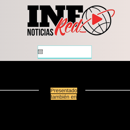
Presentado
también en