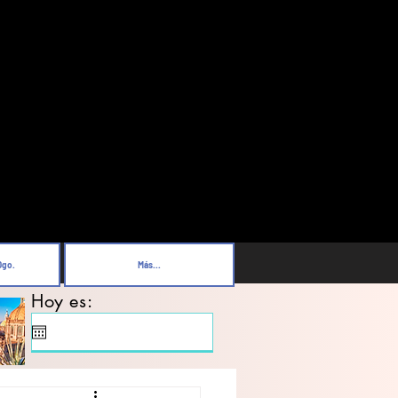
Dgo.
Más...
Hoy es: