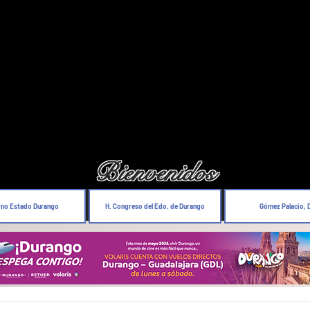
Bienvenidos
rno Estado Durango
H. Congreso del Edo. de Durango
Gómez Palacio, 