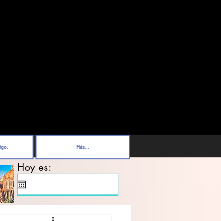
Dgo.
Más...
Hoy es: