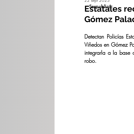
22 sept 2023
Se publicó:
Estatales r
Gómez Palac
Detectan Policías Es
Viñedos en Gómez Pal
integrarla a la base
robo.