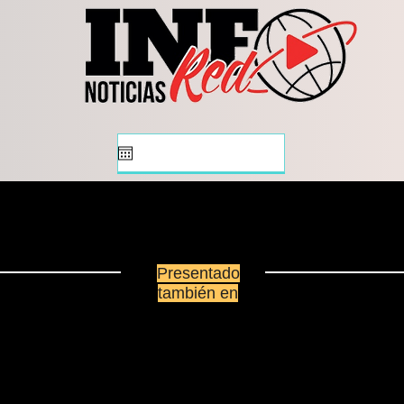
CARGADORES, INMUEBLE Y
DE 
VEHÍCULO EN DGO
Presentado
también en