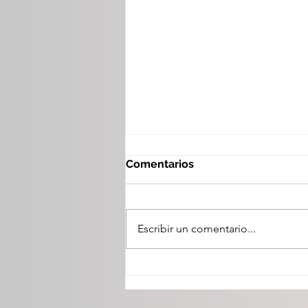
Comentarios
Escribir un comentario...
FGED logra sentencia de
casi 18 años de prisión por
homicidio de adulto mayor