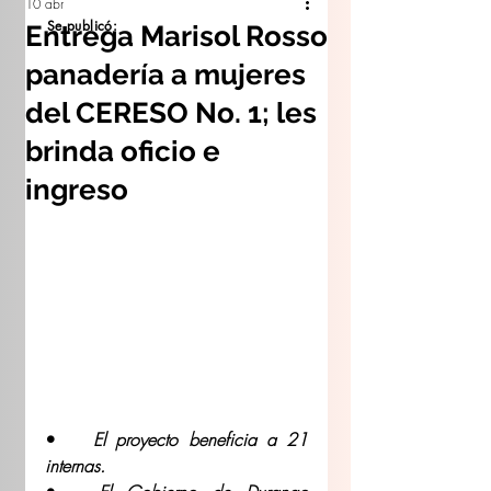
10 abr
Se publicó:
Entrega Marisol Rosso
panadería a mujeres
del CERESO No. 1; les
brinda oficio e
ingreso
•	
El proyecto beneficia a 21 
internas.