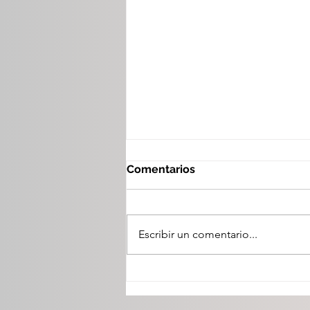
Comentarios
Escribir un comentario...
La unidad del PRI de Dgo
se fortalece con la
renovación de su Consejo