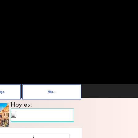
Dgo.
Más...
Hoy es: