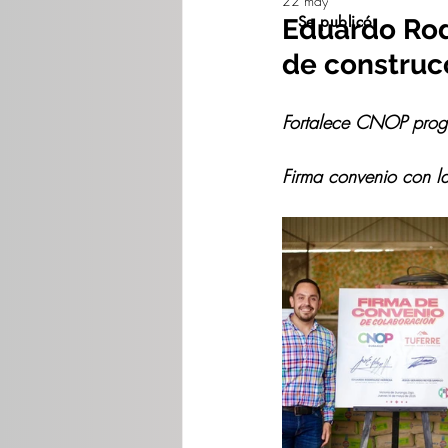
22 may
Se publicó:
Eduardo Rod
de construc
Fortalece CNOP prog
Firma convenio con la