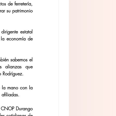
s de ferretería, 
ar su patrimonio 
irigente estatal 
 la economía de 
bién sabemos el 
s alianzas que 
o Rodríguez.
e la mano con la 
afiliadas.
la CNOP Durango 
es cotidianas de 