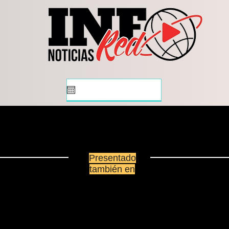
puerta a la censura: MV
cons
Presentado
también en