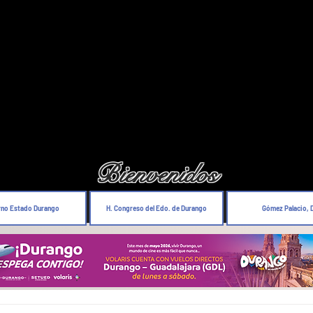
Bienvenidos
rno Estado Durango
H. Congreso del Edo. de Durango
Gómez Palacio, 