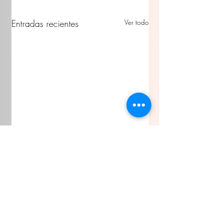
Entradas recientes
Ver todo
Comentarios
Gob del Edo invita
Brinda IMSS