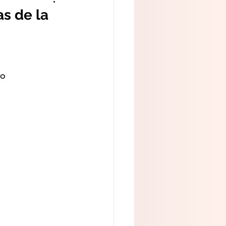
s de la
so