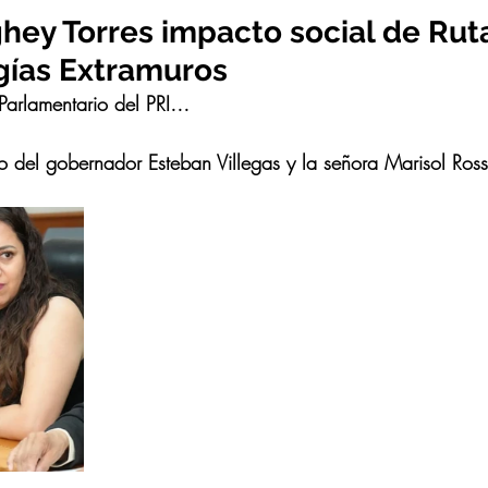
hey Torres impacto social de Ruta
ugías Extramuros
arlamentario del PRI…
jo del gobernador Esteban Villegas y la señora Marisol Ros