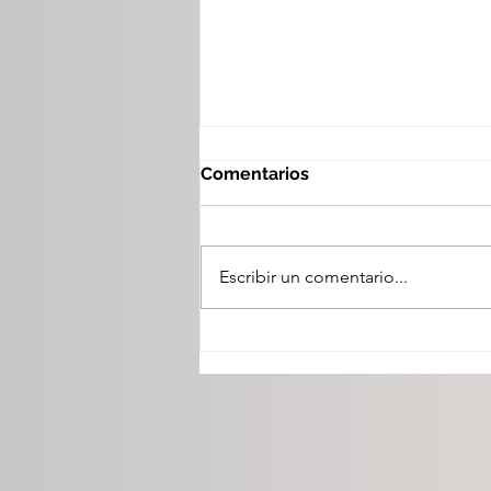
Comentarios
Escribir un comentario...
Presenta GPPAN estrategia
"Durango: Familia,
Prosperidad y Futuro".