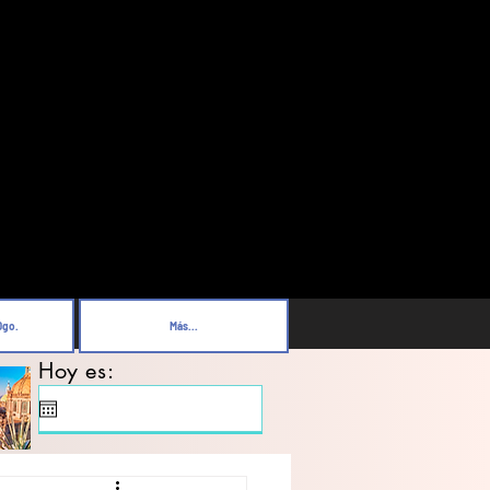
Dgo.
Más...
Hoy es: