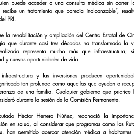
guien puede acceder a una consulta médica sin correr lar
recibe un tratamiento que parecía inalcanzable”, resal
el PRI.
 la rehabilitación y ampliación del Centro Estatal de Cir
egia que durante casi tres décadas ha transformado la v
ealizada representa mucho más que infraestructura; sig
dad y nuevas oportunidades de vida. 
infraestructura y las inversiones producen oportunidad
gnificado tan profundo como aquellas que ayudan a recupe
peranza de una familia. Cualquier gobierno que priorice l
nsideró durante la sesión de la Comisión Permanente.
putado Héctor Herrera Núñez, reconoció la importanci
rsión en salud, al considerar que programas como las Rut
s, han permitido acercar atención médica a habitantes 