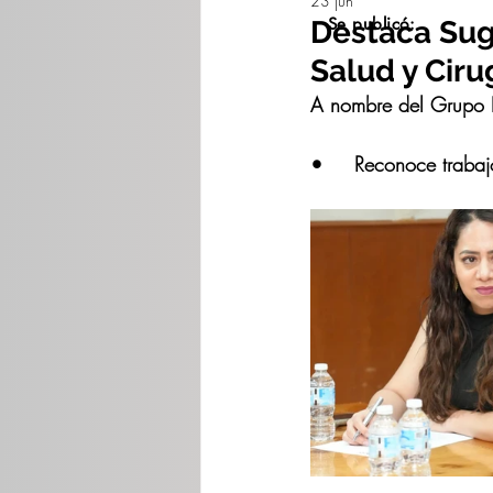
23 jun
Se publicó:
Destaca Sug
Salud y Cir
A nombre del Grupo P
•	Reconoce traba