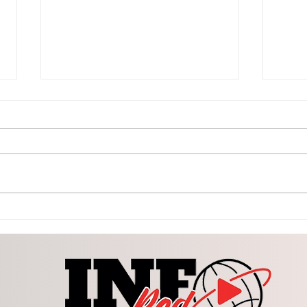
Busca Congreso fortalecer
La Vi
protección animal
form
Dura