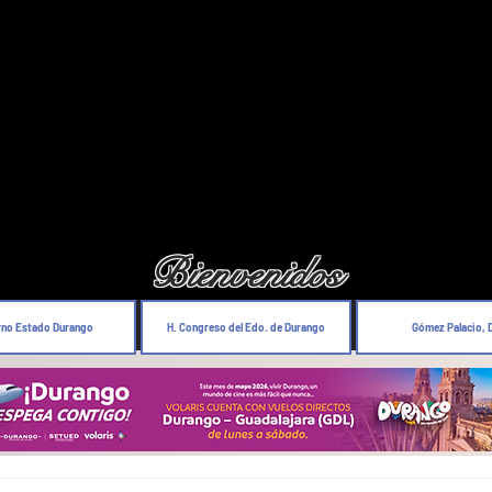
Bienvenidos
rno Estado Durango
H. Congreso del Edo. de Durango
Gómez Palacio, 