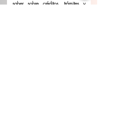
saber sobre créditos, trámites y 
servicios del Infonavit, de manera 
sencilla y clara en infonavitfacil.mx. 
DURANGO
Entradas recientes
Ver todo