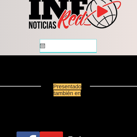
Presentado
también en