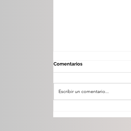
Comentarios
Escribir un comentario...
En La Villista 2026 el
trabajo en equipo da
resultados: Toño Ochoa