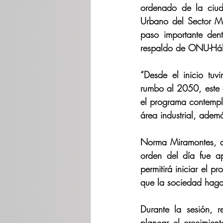
ordenado de la ciud
Urbano del Sector M
paso importante den
respaldo de ONU-Háb
“Desde el inicio tuv
rumbo al 2050, este 
el programa contempla
área industrial, adem
Norma Miramontes, di
orden del día fue a
permitirá iniciar el 
que la sociedad haga 
Durante la sesión, r
planear el crecimien