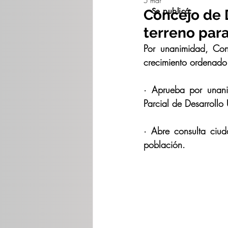
5 mar
Se publicó:
Concejo de 
terreno par
Por unanimidad, Con
crecimiento ordenado
· Aprueba por unani
Parcial de Desarroll
· ⁠Abre consulta ciu
población.