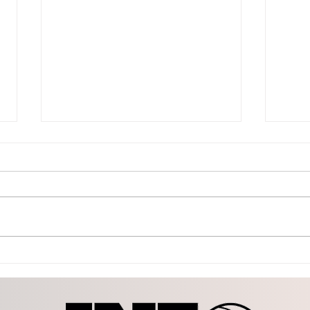
Toño Ochoa coordina
Toño
atención inmediata ante las
gran
lluvias atípicas
tres
Pres