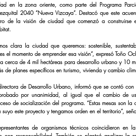
ad en la zona oriente, como parte del Programa Parcial
ezquital 2040 “Nueva Vizcaya”. Destacó que este acuerd
tro de la visión de ciudad que comenzó a construirse 
itat.
imos clara la ciudad que queremos: sostenible, sustentabl
es el momento de emprender esa visión”, expresó Toño Och
 cerca de 4 mil hectáreas para desarrollo urbano y 10 mi
ás de planes específicos en turismo, vivienda y cambio clim
rectora de Desarrollo Urbano, informó que se contó con 
probado por unanimidad, al igual que el cambio de us
proceso de socialización del programa. “Estas mesas son la 
suyo este proyecto y tengamos orden en el territorio”, seña
epresentantes de organismos técnicos coincidieron en la
to con responsabilidad. También se planteó analizar la re