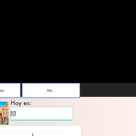
Dgo.
Más...
Hoy es: