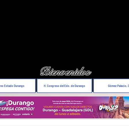
Bienvenidos
rno Estado Durango
H. Congreso del Edo. de Durango
Gómez Palacio, 