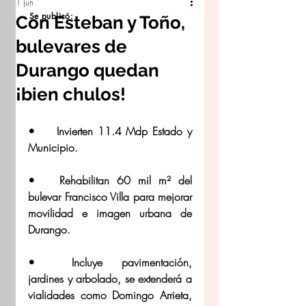
1 jun
Se publicó:
Con Esteban y Toño,
bulevares de
Durango quedan
¡bien chulos!
•	⁠Invierten 11.4 Mdp Estado y 
Municipio. 
•	⁠Rehabilitan 60 mil m² del 
bulevar Francisco Villa para mejorar 
movilidad e imagen urbana de 
Durango. 
•	⁠Incluye pavimentación, 
jardines y arbolado, se extenderá a 
vialidades como Domingo Arrieta, 