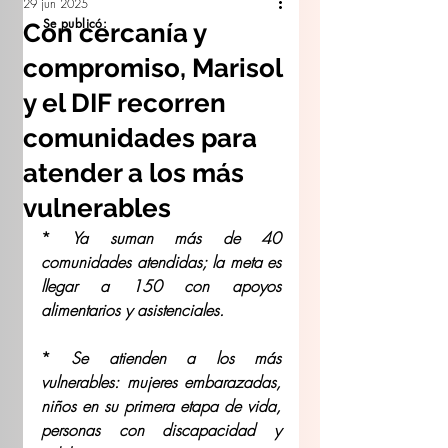
29 jun 2025
Se publicó:
Con cercanía y
compromiso, Marisol
y el DIF recorren
comunidades para
atender a los más
vulnerables
* 
Ya suman más de 40 
comunidades atendidas; la meta es 
llegar a 150 con apoyos 
alimentarios y asistenciales.
* 
Se atienden a los más 
vulnerables: mujeres embarazadas, 
niños en su primera etapa de vida, 
personas con discapacidad y 