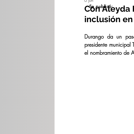
6 jun
Se publicó:
Con Aleyda F
inclusión e
Durango da un paso
presidente municipal 
el nombramiento de A