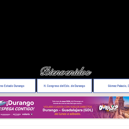
Bienvenidos
rno Estado Durango
H. Congreso del Edo. de Durango
Gómez Palacio, 