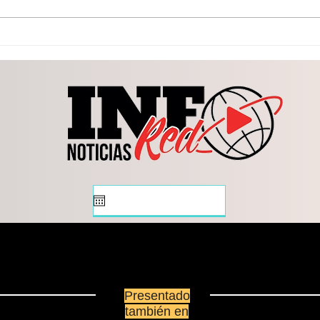
Fortalece Toño Ochoa la
Gobi
inclusión con más acciones
entr
para las personas con
nuev
discapacidad
de b
Presentado
también en