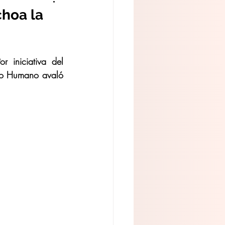
choa la
iniciativa del 
llo Humano avaló 