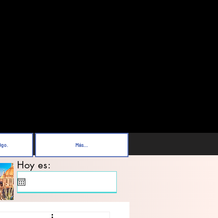
Dgo.
Más...
Hoy es: