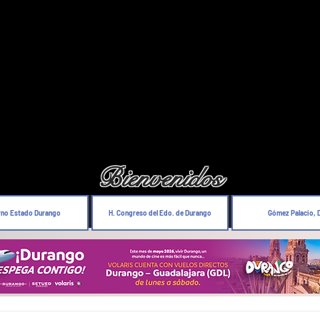
Bienvenidos
rno Estado Durango
H. Congreso del Edo. de Durango
Gómez Palacio, 