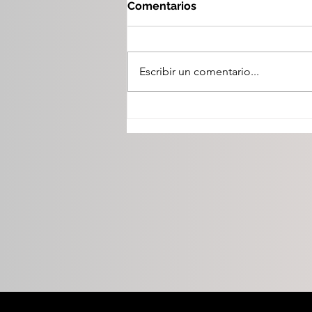
Comentarios
Escribir un comentario...
En La Villista 2026 el
trabajo en equipo da
resultados: Toño Ochoa