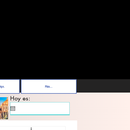
Dgo.
Más...
Hoy es: