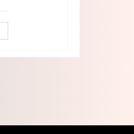
 Ochoa cumple a la
 familia sus sueños con
 nuevas canchas del
upuesto Participativo