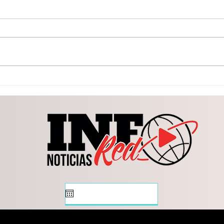
Toño Ochoa coordina
Toño
atención inmediata ante las
gran
lluvias atípicas
tres
Pres