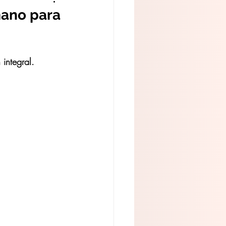
mano para
 integral.