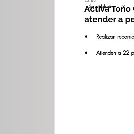
22 abr
Se publicó:
Activa Toño
atender a pe
•	Realizan recor
•	⁠Atienden a 22